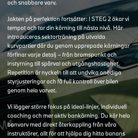
och snabbare varv.
Jakten på perfektion fortsätter: I STEG 2 ökar vi
tempot och tar din körning till nästa nivå. Här
introduceras sektorträning på utvalda
kurvpartier där du genom upprepade körningar
förfinar varje detalj – från bromspunkt och
instyrning till spårval och utgångshastighet.
Repetition är nyckeln till att undvika onödiga
styrjusteringar och få full kontroll över bilen
genom hela varvet.
Vi lägger större fokus på ideal-linjer, individuell
coaching och mer aktiv bankörning. Du kör hela
banvarv med direkt återkoppling från våra
instruktörer, allt för att hjälpa dig hitta banans