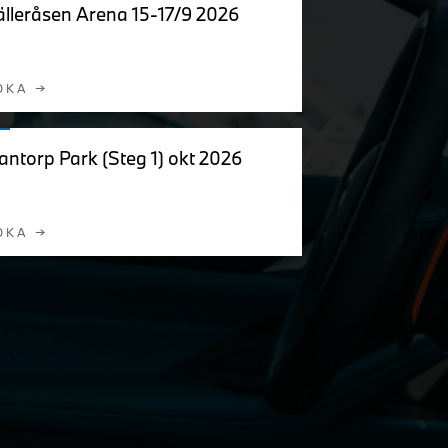
lleråsen Arena 15-17/9 2026
OKA →
ntorp Park (Steg 1) okt 2026
OKA →